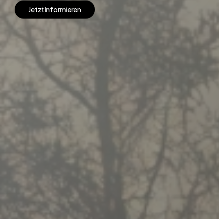
J
e
t
z
t
I
n
f
o
r
m
i
e
r
e
n