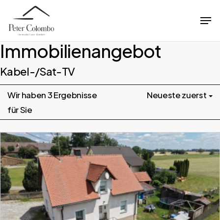
Skip
Men
to
Close
main
Immobilien­angebot
Menu
content
Kabel-/Sat-TV
Wir haben 3 Ergebnisse
Neueste zuerst
für Sie