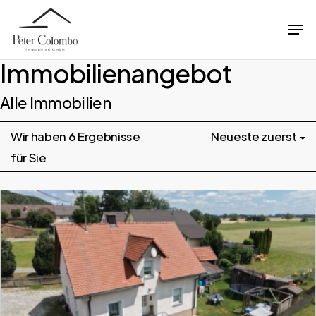
Skip
Men
to
Close
main
Immobilien­angebot
Menu
content
Alle Immobilien
Wir haben 6 Ergebnisse
Neueste zuerst
für Sie